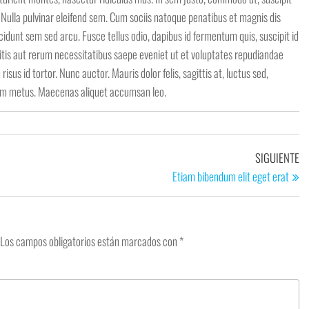
it. Nulla pulvinar eleifend sem. Cum sociis natoque penatibus et magnis dis
cidunt sem sed arcu. Fusce tellus odio, dapibus id fermentum quis, suscipit id
itis aut rerum necessitatibus saepe eveniet ut et voluptates repudiandae
us id tortor. Nunc auctor. Mauris dolor felis, sagittis at, luctus sed,
quam metus. Maecenas aliquet accumsan leo.
En
SIGUIENTE
si
Etiam bibendum elit eget erat
Los campos obligatorios están marcados con
*