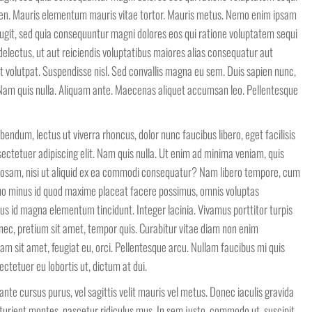
ien. Mauris elementum mauris vitae tortor. Mauris metus. Nemo enim ipsam
fugit, sed quia consequuntur magni dolores eos qui ratione voluptatem sequi
electus, ut aut reiciendis voluptatibus maiores alias consequatur aut
at volutpat. Suspendisse nisl. Sed convallis magna eu sem. Duis sapien nunc,
. Nam quis nulla. Aliquam ante. Maecenas aliquet accumsan leo. Pellentesque
bendum, lectus ut viverra rhoncus, dolor nunc faucibus libero, eget facilisis
ectetuer adipiscing elit. Nam quis nulla. Ut enim ad minima veniam, quis
riosam, nisi ut aliquid ex ea commodi consequatur? Nam libero tempore, cum
 quo minus id quod maxime placeat facere possimus, omnis voluptas
us id magna elementum tincidunt. Integer lacinia. Vivamus porttitor turpis
 nec, pretium sit amet, tempor quis. Curabitur vitae diam non enim
uam sit amet, feugiat eu, orci. Pellentesque arcu. Nullam faucibus mi quis
ctetuer eu lobortis ut, dictum at dui.
ante cursus purus, vel sagittis velit mauris vel metus. Donec iaculis gravida
turient montes, nascetur ridiculus mus. In sem justo, commodo ut, suscipit