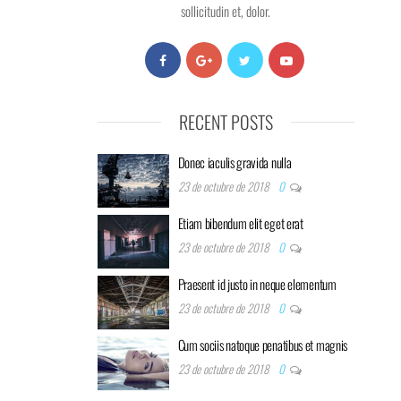
sollicitudin et, dolor.
RECENT POSTS
Donec iaculis gravida nulla
23 de octubre de 2018
0
Etiam bibendum elit eget erat
23 de octubre de 2018
0
Praesent id justo in neque elementum
23 de octubre de 2018
0
Cum sociis natoque penatibus et magnis
23 de octubre de 2018
0