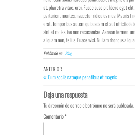
at, pharetra vitae, orci. Fusce suscipit libero eget el
parturient montes, nascetur ridiculus mus. Mauris tin
erat. Temporibus autem quibusdam et aut officiis deb
sint et molestiae non recusandae. Aenean fermentum ris
aliquam non, tellus. Fusce wisi. Nullam rhoncus ali
Publicado en
Blog
Navegación
Entrada
ANTERIOR
de
anterior
Cum sociis natoque penatibus et magnis
entradas
Deja una respuesta
Tu dirección de correo electrónico no será publicada.
Comentario
*