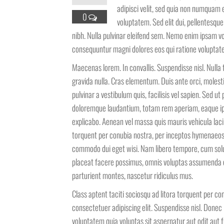
adipisci velit, sed quia non numquam
0
voluptatem. Sed elit dui, pellentesque
nibh. Nulla pulvinar eleifend sem. Nemo enim ipsam vo
consequuntur magni dolores eos qui ratione voluptate
Maecenas lorem. In convallis. Suspendisse nisl. Nulla t
gravida nulla. Cras elementum. Duis ante orci, molesti
pulvinar a vestibulum quis, facilisis vel sapien. Sed 
doloremque laudantium, totam rem aperiam, eaque ipsa 
explicabo. Aenean vel massa quis mauris vehicula lacin
torquent per conubia nostra, per inceptos hymenaeos. 
commodo dui eget wisi. Nam libero tempore, cum solu
placeat facere possimus, omnis voluptas assumenda e
parturient montes, nascetur ridiculus mus.
Class aptent taciti sociosqu ad litora torquent per c
consectetuer adipiscing elit. Suspendisse nisl. Donec
voluptatem quia voluptas sit aspernatur aut odit aut 