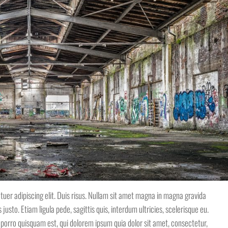
uer adipiscing elit. Duis risus. Nullam sit amet magna in magna gravida
 justo. Etiam ligula pede, sagittis quis, interdum ultricies, scelerisque eu.
porro quisquam est, qui dolorem ipsum quia dolor sit amet, consectetur,