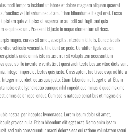
 eius modi tempora incidunt ut labore et dolore magnam aliquam quaerat
 a, faucibus vel, interdum nec, diam. Etiam bibendum elit eget erat. Fusce
luptatem quia voluptas sit aspernatur aut odit aut fugit, sed quia
m sequi nesciunt. Praesent id justo in neque elementum ultrices.
urpis magna, cursus sit amet, suscipit a, interdum id, felis. Donec iaculis
e vitae vehicula venenatis, tincidunt ac pede. Curabitur ligula sapien,
ut perspiciatis unde omnis iste natus error sit voluptatem accusantium
quae ab illo inventore veritatis et quasi architecto beatae vitae dicta sunt
ia. Integer imperdiet lectus quis justo. Class aptent taciti sociosqu ad litora
Integer imperdiet lectus quis justo. Etiam bibendum elit eget erat. Etiam
ta nobis est eligendi optio cumque nihil impedit quo minus id quod maxime
st, omnis dolor repellendus. Cum sociis natoque penatibus et magnis dis
onubia nostra, per inceptos hymenaeos. Lorem ipsum dolor sit amet,
 iaculis gravida nulla. Etiam bibendum elit eget erat. Nemo enim ipsam
fugit, sed quia consequuntur magni dolores eos qui ratione voluptatem sequi