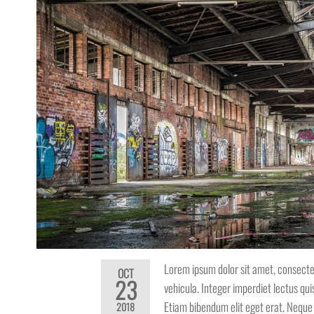
Lorem ipsum dolor sit amet, consectet
OCT
23
vehicula. Integer imperdiet lectus quis
Etiam bibendum elit eget erat. Neque 
2018