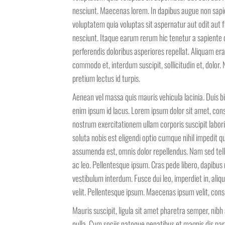
nesciunt. Maecenas lorem. In dapibus augue non sap
voluptatem quia voluptas sit aspernatur aut odit aut 
nesciunt. Itaque earum rerum hic tenetur a sapiente d
perferendis doloribus asperiores repellat. Aliquam er
commodo et, interdum suscipit, sollicitudin et, dolor
pretium lectus id turpis.
Aenean vel massa quis mauris vehicula lacinia. Duis bi
enim ipsum id lacus. Lorem ipsum dolor sit amet, cons
nostrum exercitationem ullam corporis suscipit labo
soluta nobis est eligendi optio cumque nihil impedit
assumenda est, omnis dolor repellendus. Nam sed tell
ac leo. Pellentesque ipsum. Cras pede libero, dapibus
vestibulum interdum. Fusce dui leo, imperdiet in, aliq
velit. Pellentesque ipsum. Maecenas ipsum velit, conse
Mauris suscipit, ligula sit amet pharetra semper, nibh 
nulla. Cum sociis natoque penatibus et magnis dis par