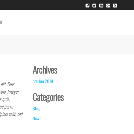
TO
Archives
octubre 2018
elit. Duis
ula. Integer
Categories
s quis,
que porro
Blog
isci velit, sed
News