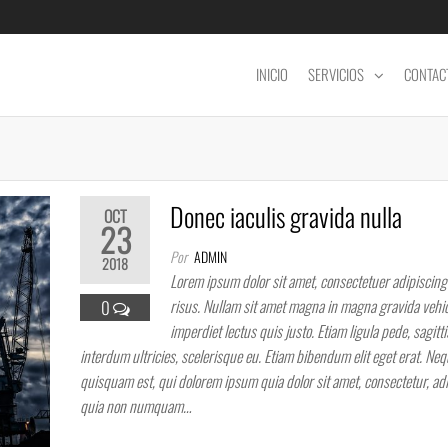
INICIO
SERVICIOS
CONTAC
Donec iaculis gravida nulla
OCT
23
Por
ADMIN
2018
Lorem ipsum dolor sit amet, consectetuer adipiscing 
risus. Nullam sit amet magna in magna gravida vehic
0
imperdiet lectus quis justo. Etiam ligula pede, sagitti
interdum ultricies, scelerisque eu. Etiam bibendum elit eget erat. Ne
quisquam est, qui dolorem ipsum quia dolor sit amet, consectetur, adip
quia non numquam…