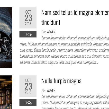
Nam sed tellus id magna eleme
OCT
23
tincidunt
2018
Por
ADMIN
0
Lorem ipsum dolor sit amet, consectetuer adipiscing 
risus. Nullam sit amet magna in magna gravida vehicula. Integer impe
quis justo. Etiam ligula pede, sagittis quis, interdum ultricies, sceleri
bibendum elit eget erat. Neque porro quisquam est, qui dolorem ipsu
sit amet, consectetur, adipisci velit, sed quia non numquam…
Nulla turpis magna
OCT
23
Por
ADMIN
2018
Lorem ipsum dolor sit amet, consectetuer adipiscing 
risus. Nullam sit amet magna in magna gravida vehic
0
imperdiet lectus quis justo. Etiam ligula pede, sagitti