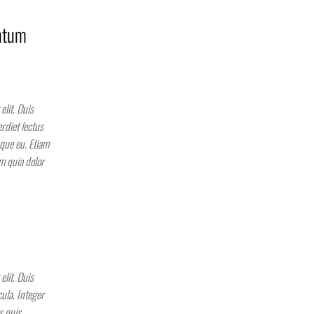
ntum
elit. Duis
rdiet lectus
sque eu. Etiam
m quia dolor
elit. Duis
ula. Integer
s quis,